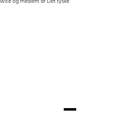
liewice og medlem af Det tyske