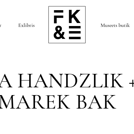
r
Exlibris
Museets butik
 HANDZLIK 
 MAREK BAK