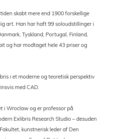
tiden skabt mere end 1900 forskellige
llig art. Han har haft 99 soloudstillinger i
 Danmark, Tyskland, Portugal, Finland,
it og har modtaget hele 43 priser og
ibris i et moderne og teoretisk perspektiv
trinsvis med CAD.
t i Wroclaw og er professor på
Modern Exlibris Research Studio – desuden
akultet, kunstnerisk leder af Den