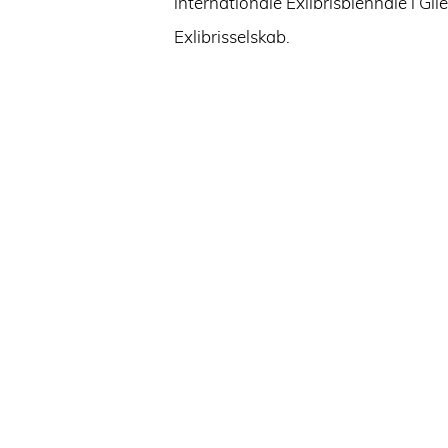
internationale Exlibrisbiennale i G
Exlibrisselskab.