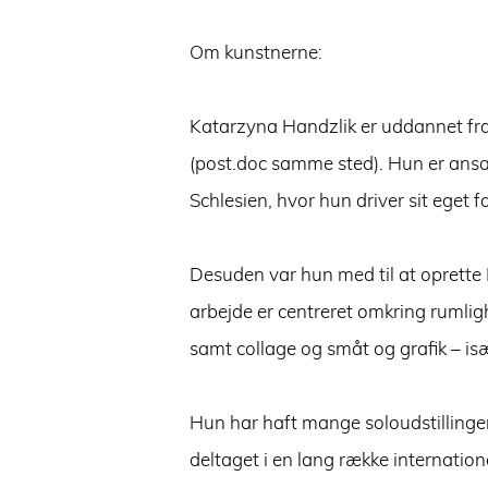
Om kunstnerne:
Katarzyna Handzlik er uddannet fr
(post.doc samme sted). Hun er ansat
Schlesien, hvor hun driver sit eget f
Desuden var hun med til at oprette
arbejde er centreret omkring ruml
samt collage og småt og grafik – især
Hun har haft mange soloudstillinger
deltaget i en lang række internatio