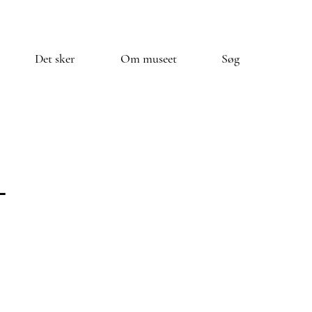
Det sker
Om museet
Søg
+