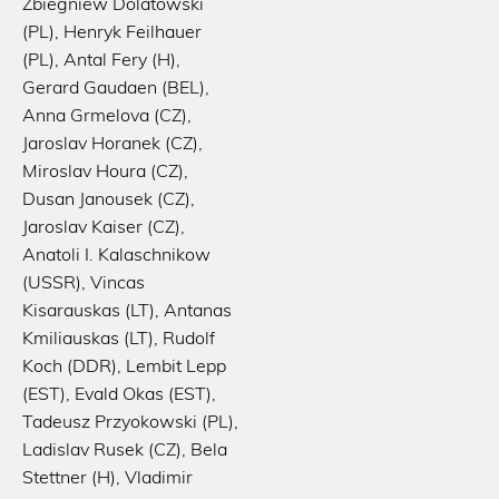
Zbiegniew Dolatowski
(PL), Henryk Feilhauer
(PL), Antal Fery (H),
Gerard Gaudaen (BEL),
Anna Grmelova (CZ),
Jaroslav Horanek (CZ),
Miroslav Houra (CZ),
Dusan Janousek (CZ),
Jaroslav Kaiser (CZ),
Anatoli I. Kalaschnikow
(USSR), Vincas
Kisarauskas (LT), Antanas
Kmiliauskas (LT), Rudolf
Koch (DDR), Lembit Lepp
(EST), Evald Okas (EST),
Tadeusz Przyokowski (PL),
Ladislav Rusek (CZ), Bela
Stettner (H), Vladimir