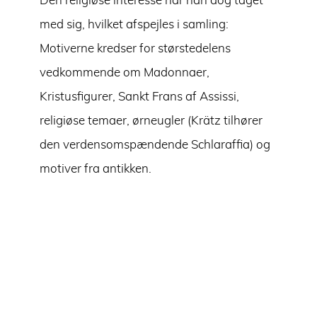
Den religiøse interesse har han dog taget
med sig, hvilket afspejles i samling:
Motiverne kredser for størstedelens
vedkommende om Madonnaer,
Kristusfigurer, Sankt Frans af Assissi,
religiøse temaer, ørneugler (Krätz tilhører
den verdensomspændende Schlaraffia) og
motiver fra antikken.