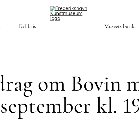
r
Exlibris
Museets butik
drag om Bovin 
 september kl. 1