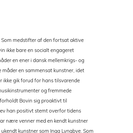
Som medstifter af den fortsat aktive
n ikke bare en socialt engageret
åder en ener i dansk mellemkrigs- og
lle måder en sammensat kunstner, idet
r ikke gik forud for hans tilsvarende
, musikinstrumenter og fremmede
forholdt Bovin sig proaktivt til
ev han positivt stemt overfor tidens
var nære venner med en kendt kunstner
et ukendt kunstner som Inga Lyngbye. Som