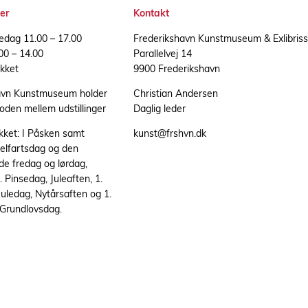
er
Kontakt
redag 11.00 – 17.00
Frederikshavn Kunstmuseum & Exlibris
00 – 14.00
Parallelvej 14
kket
9900 Frederikshavn
avn Kunstmuseum holder
Christian Andersen
ioden mellem udstillinger
Daglig leder
ukket: I Påsken samt
kunst@frshvn.dk
elfartsdag og den
de fredag og lørdag,
 Pinsedag, Juleaften, 1.
 Juledag, Nytårsaften og 1.
 Grundlovsdag.