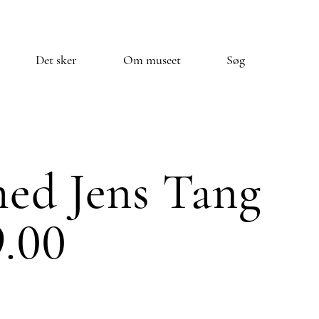
Det sker
Om museet
Søg
med Jens Tang
9.00