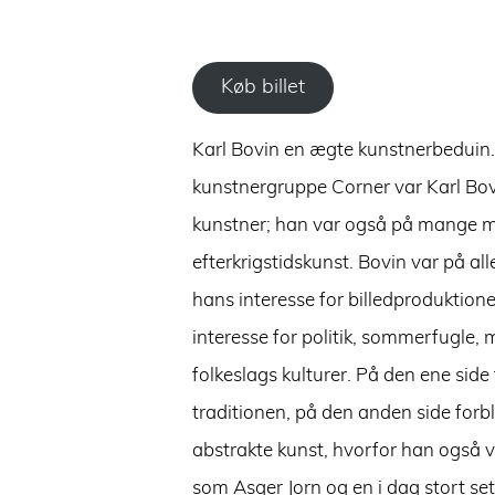
Køb billet
Karl Bovin en ægte kunstnerbeduin. 
kunstnergruppe Corner var Karl Bovi
kunstner; han var også på mange m
efterkrigstidskunst. Bovin var på a
hans interesse for billedproduktione
interesse for politik, sommerfugle
folkeslags kulturer. På den ene side 
traditionen, på den anden side forbl
abstrakte kunst, hvorfor han også 
som Asger Jorn og en i dag stort s