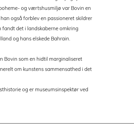
 boheme- og værtshusmiljø var Bovin en
han også forblev en passioneret skildrer
n fandt det i landskaberne omkring
lland og hans elskede Bahrain.
an Bovin som en hidtil marginaliseret
generelt om kunstens sammensathed i det
nsthistorie og er museumsinspektør ved