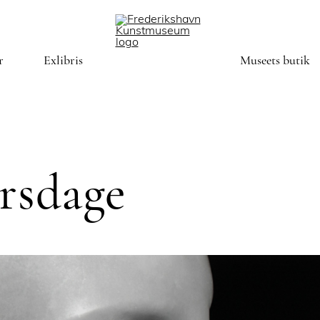
r
Exlibris
Museets butik
irsdage