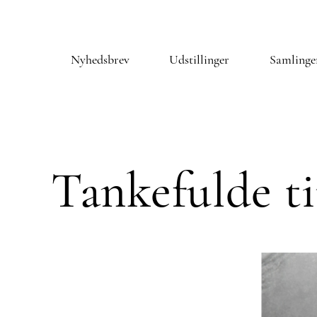
Nyhedsbrev
Udstillinger
Samlinge
Tankefulde t