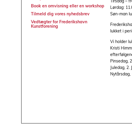
Tirsdag – f
Book en omvisning eller en workshop
Lørdag: 11.
Søn-man lu
Tilmeld dig vores nyhedsbrev
Vedtægter for Frederikshavn
Frederiksh
Kunstforening
lukket i per
Vi holder l
Kristi Himm
efterfølgen
Pinsedag, 2.
Juledag, 2.
Nytårsdag,