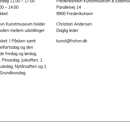
redag 11.00 – 17.00
Frederikshavn Kunstmuseum & Exlibris
00 – 14.00
Parallelvej 14
kket
9900 Frederikshavn
avn Kunstmuseum holder
Christian Andersen
ioden mellem udstillinger
Daglig leder
ukket: I Påsken samt
kunst@frshvn.dk
elfartsdag og den
de fredag og lørdag,
 Pinsedag, Juleaften, 1.
 Juledag, Nytårsaften og 1.
 Grundlovsdag.