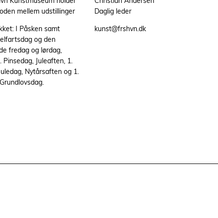
avn Kunstmuseum holder
Christian Andersen
ioden mellem udstillinger
Daglig leder
ukket: I Påsken samt
kunst@frshvn.dk
elfartsdag og den
de fredag og lørdag,
 Pinsedag, Juleaften, 1.
 Juledag, Nytårsaften og 1.
 Grundlovsdag.