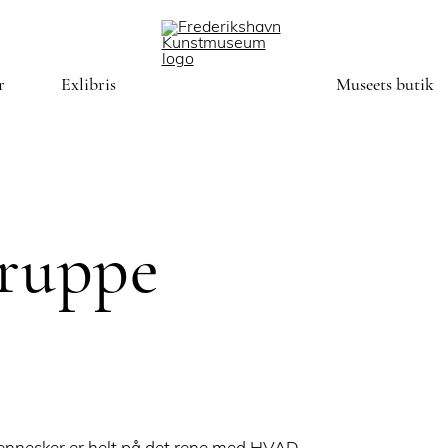
r
Exlibris
Museets butik
gruppe