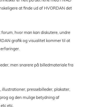
 mennesker er helt på det rene med HVAD
vanskeligere at finde ud af HVORDAN det
 forum, hvor man kan diskutere, undre
DAN grafik og visualitet kommer til at
erfaringer.
lleder, men snarere på billedmateriale fra
illustrationer, pressebilleder, plakater,
msprog og den mulige betydning af
etc etc.